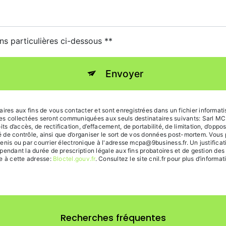
ns particulières ci-dessous **
Envoyer
s aux fins de vous contacter et sont enregistrées dans un fichier informatis
s collectées seront communiquées aux seuls destinataires suivants: Sarl MCP
d’accès, de rectification, d’effacement, de portabilité, de limitation, d’oppo
té de contrôle, ainsi que d’organiser le sort de vos données post-mortem. Vous 
enis ou par courrier électronique à l'adresse mcpa@9business.fr. Un justifica
endant la durée de prescription légale aux fins probatoires et de gestion des c
e à cette adresse:
Bloctel.gouv.fr
. Consultez le site cnil.fr pour plus d’informat
Recherches fréquentes