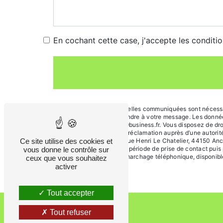
En cochant cette case, j'accepte les conditio
** Les données personnelles communiquées sont nécessaire
dans le seul but de répondre à votre message. Les donnée
44150 Ancenis mcpa@9business.fr. Vous disposez de droits 
du droit d’introduire une réclamation auprès d’une autori
Ce site utilise des cookies et
de la Fouquetière, 115 Rue Henri Le Chatelier, 44150 Anc
vos données pendant la période de prise de contact puis p
vous donne le contrôle sur
liste d'opposition au démarchage téléphonique, disponibl
ceux que vous souhaitez
activer
Tout accepter
Tout refuser